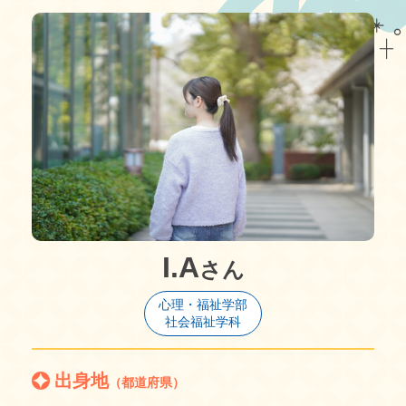
I.A
さん
心理・福祉学部
社会福祉学科
出身地
（都道府県）