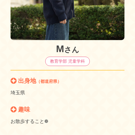
M
さん
教育学部 児童学科
出身地
（都道府県）
埼玉県
趣味
お散歩すること❁