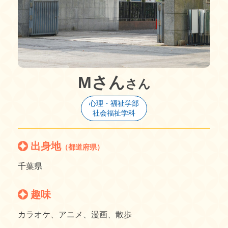
Mさん
さん
心理・福祉学部
社会福祉学科
出身地
（都道府県）
千葉県
趣味
カラオケ、アニメ、漫画、散歩