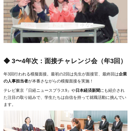
◆ 3〜4年次：面接チャレンジ会（年3回）
年3回行われる模擬面接。最初の2回は先生が面接官、最終回は
企業
の人事担当者
が本番さながらの模擬面接を実施！
テレビ東京『日経ニュースプラス9』や
日本経済新聞
にも紹介され
た注目の取り組みで、学生たちは自信を持って就職活動に挑んでい
ます。