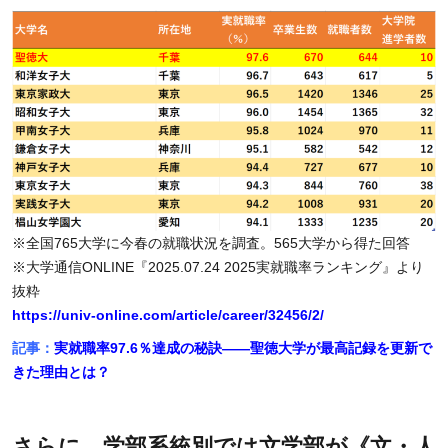
※全国765大学に今春の就職状況を調査。565大学から得た回答
※大学通信ONLINE『2025.07.24 2025実就職率ランキング』より
抜粋
https://univ-online.com/article/career/32456/2/
記事：
実就職率97.6％達成の秘訣――聖徳大学が最高記録を更新で
きた理由とは？
さらに、学部系統別では文学部が《文・人