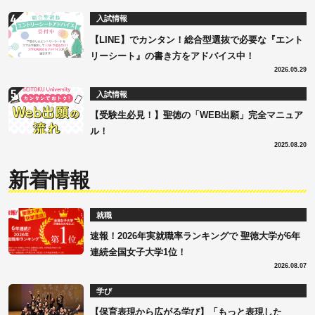
入試情報
【LINE】でカンタン！総合型選抜で必要な『エント
リーシート』の書き方をアドバイス中！
2026.05.29
入試情報
【受験生必見！】聖徳の「WEB出願」完全マニュア
ル！
2025.08.20
新着情報
就職
速報！2026年実就職率ランキングで 聖徳大学が6年
連続全国女子大学1位！
2026.08.07
学び
【保育表現から広がる学び】「もっと表現した