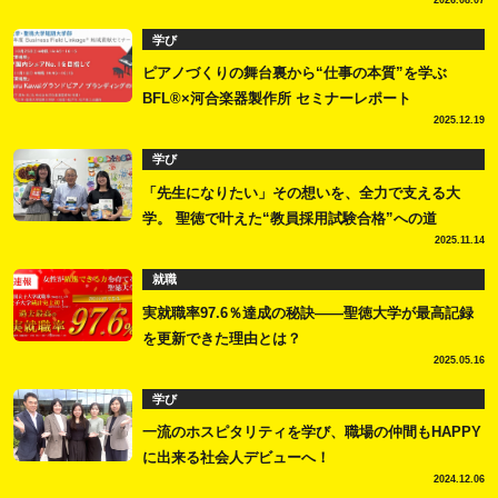
学び
ピアノづくりの舞台裏から“仕事の本質”を学ぶ
BFL®×河合楽器製作所 セミナーレポート
2025.12.19
学び
「先生になりたい」その想いを、全力で支える大
学。 聖徳で叶えた“教員採用試験合格”への道
2025.11.14
就職
実就職率97.6％達成の秘訣――聖徳大学が最高記録
を更新できた理由とは？
2025.05.16
学び
一流のホスピタリティを学び、職場の仲間もHAPPY
に出来る社会人デビューへ！
2024.12.06