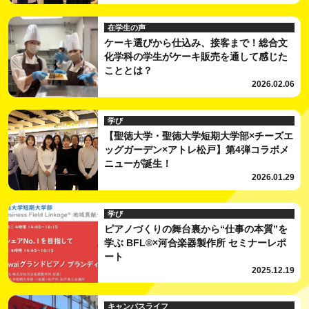
在学生の声
ケーキ選びから仕込み、接客まで！総合文
化学科の学生がケーキ販売を通して感じた
こととは？
2026.02.06
学び
【聖徳大学・聖徳大学短期大学部×チーズエ
ッグガーデン×アトレ松戸】第4弾コラボメ
ニューが誕生！
2026.01.29
学び
ピアノづくりの舞台裏から“仕事の本質”を
学ぶ BFL®×河合楽器製作所 セミナーレポ
ート
2025.12.19
キャンパスライフ