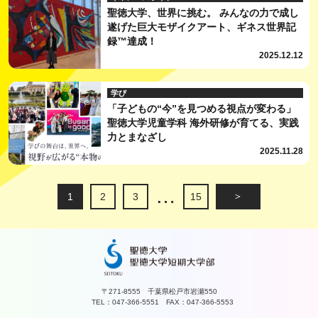
聖徳大学、世界に挑む。 みんなの力で成し
遂げた巨大モザイクアート、ギネス世界記
録™達成！
2025.12.12
学び
「子どもの“今”を見つめる視点が変わる」
聖徳大学児童学科 海外研修が育てる、実践
力とまなざし
2025.11.28
…
＞
1
2
3
15
〒271-8555 千葉県松戸市岩瀬550
TEL：047-366-5551 FAX：047-366-5553