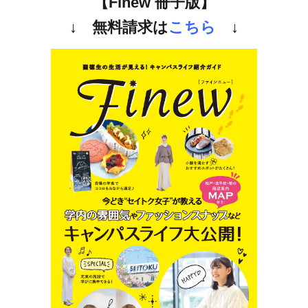
【Finew 冊子版】
↓
無料請求
は
こちら
↓