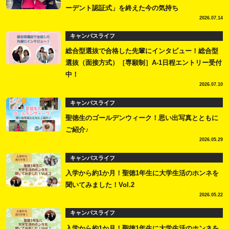
ーデント認証式」を終えた今の気持ち
2026.07.14
キャンパスライフ
総合型選抜で合格した先輩にインタビュー！総合型
選抜（面接方式）［専願制］A-1日程エントリー受付
中！
2026.07.10
キャンパスライフ
聖徳生のゴールデンウィーク！思い出写真とともに
ご紹介♪
2026.05.29
キャンパスライフ
入学から約1か月！聖徳1年生に大学生活のホンネを
聞いてみました！Vol.2
2026.05.22
キャンパスライフ
入学から約1か月！聖徳1年生に大学生活のホンネを