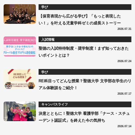
学び
【保育表現から広がる学び】「もっと表現した
い！」を叶える児童学科ゼミの成長ストーリー
2026.07.31
入試情報
聖徳の入試特待制度・奨学制度！まず知っておきた
いポイントとは？
2026.07.24
学び
RE科目ってどんな授業？聖徳大学 文学部在学生のリ
アル体験談をご紹介！
2026.07.17
キャンパスライフ
決意とともに！聖徳大学 看護学部「ナース・スチュ
ーデント認証式」を終えた今の気持ち
2026.07.14