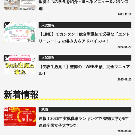
聖徳４つの学食を紹介～選べるメニュー＆バランス
編
2021.11.16
入試情報
【LINE】でカンタン！総合型選抜で必要な『エント
リーシート』の書き方をアドバイス中！
2026.05.29
入試情報
【受験生必見！】聖徳の「WEB出願」完全マニュア
ル！
2025.08.20
新着情報
就職
速報！2026年実就職率ランキングで 聖徳大学が6年
連続全国女子大学1位！
2026.08.07