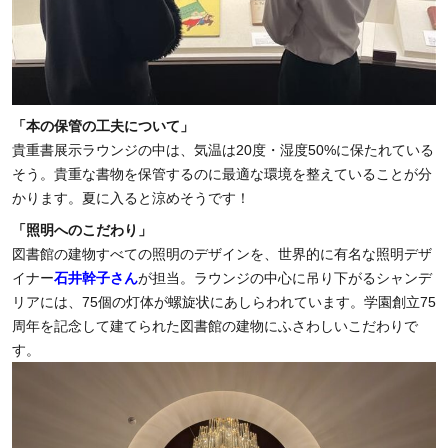
「本の保管の工夫について」
貴重書展示ラウンジの中は、気温は20度・湿度50%
に保たれている
そう。
貴重な書物を保管するのに最適な環境を整えていることが分
かりま
す。夏に入ると涼めそうです！
「照明へのこだわり」
図書館の建物すべての照明のデザインを、
世界的に有名な照明デザ
イナー
石井幹子さん
が担当。
ラウンジの中心に吊り下がるシャンデ
リアには、
75個の灯体が螺旋状にあしらわれています。
学園創立75
周年を記念して建てられた図書館の建物にふさわしい
こだわりで
す。