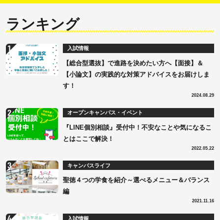
ランキング
入試情報
【総合型選抜】で進路を決めたい方へ【面接】＆
【小論文】の実践的な対策アドバイスをお届けしま
す！
2024.08.29
オープンキャンパス・イベント
『LINE個別相談』受付中！不安なことや気になるこ
とはここで解決！
2022.05.22
キャンパスライフ
聖徳４つの学食を紹介～選べるメニュー＆バランス
編
2021.11.16
入試情報