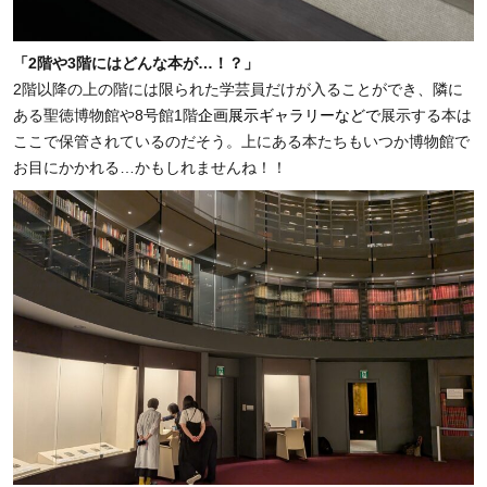
「2階や3階にはどんな本が…！？」
2階以降の上の階には限られた学芸員だけが入ることができ、隣に
ある聖徳博物館や8号館1階
企画展示ギャラリーなどで
展示する本は
ここで保管されているのだそ
う。上にある本たちもいつか博物館で
お目にかかれる…
かもしれませんね！！