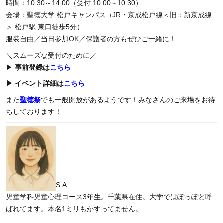
時間：10:30～14:00（受付 10:00～10:30）
会場：聖徳大学 松戸キャンパス（JR・京成松戸線＜旧：新京成線
＞ 松戸駅 東口徒歩5分）
服装自由／当日参加OK／保護者の方もぜひご一緒に！
＼スムーズな受付のために／
▶
事前登録は
こちら
▶ イベント詳細は
こちら
また
聖徳祭
でも一般開放があるようです！
みなさんのご来場をお待
ちしております！
S.A.
児童学科児童心理コース3年生。千葉県在住。
大学ではぽっぽと呼
ばれてます。本名1ミリもかすってません。