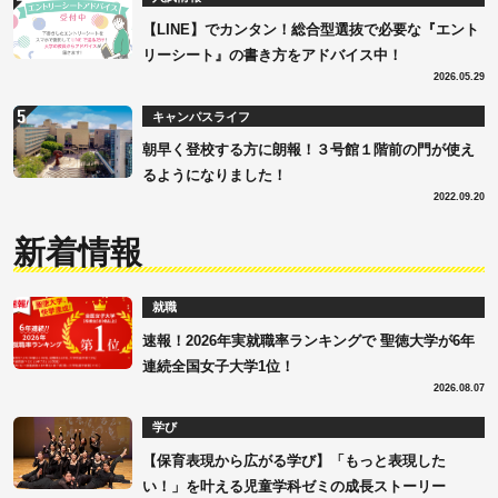
【LINE】でカンタン！総合型選抜で必要な『エント
リーシート』の書き方をアドバイス中！
2026.05.29
キャンパスライフ
朝早く登校する方に朗報！３号館１階前の門が使え
るようになりました！
2022.09.20
新着情報
就職
速報！2026年実就職率ランキングで 聖徳大学が6年
連続全国女子大学1位！
2026.08.07
学び
【保育表現から広がる学び】「もっと表現した
い！」を叶える児童学科ゼミの成長ストーリー